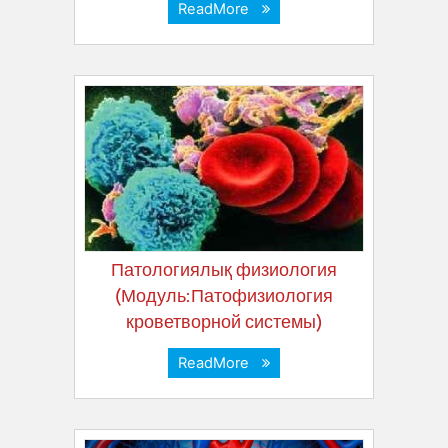
ReadMore
Патологиялық физиология
(Модуль:Патофизиология
кроветворной системы)
ReadMore