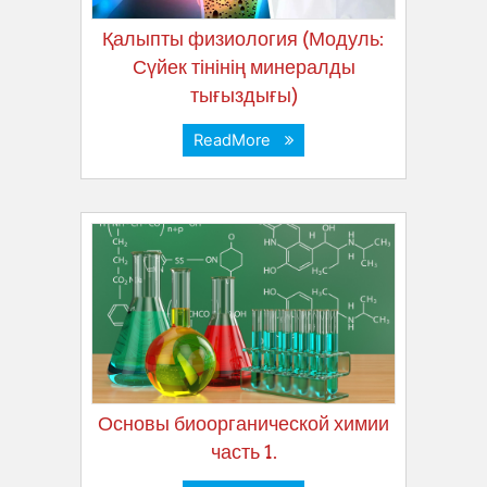
Қалыпты физиология (Модуль:
Сүйек тінінің минералды
тығыздығы)
ReadMore
Основы биоорганической химии
часть 1.