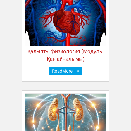
Қалыпты физиология (Модуль:
Қан айналымы)
ReadMore