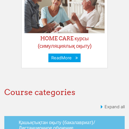
HOME CARE курсы
(симуляциялық оқыту)
ReadMore
Course categories
Expand all
Қашықтықтан оқыту (бакалавриат)/
Дистанционное обучение