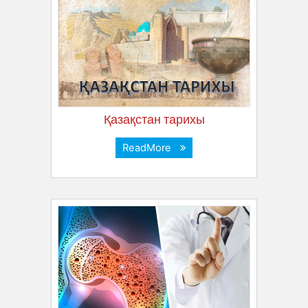
Қазақстан тарихы
ReadMore