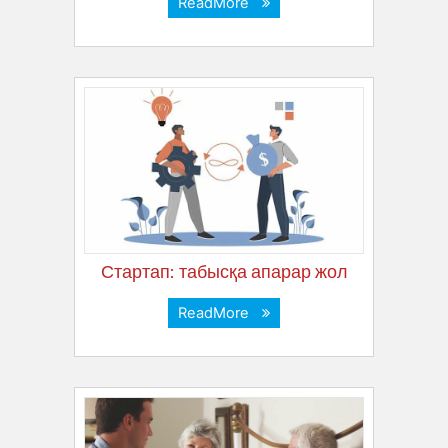
ReadMore
Стартап: табысқа апарар жол
ReadMore