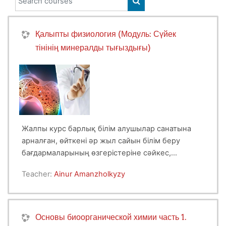
SEARCH COURSES
Қалыпты физиология (Модуль: Сүйек
тінінің минералды тығыздығы)
Жалпы курс барлық білім алушылар санатына
арналған, өйткені әр жыл сайын білім беру
бағдармаларының өзгерістеріне сәйкес,
жаңашылдық теориялармен және
Teacher:
Ainur Amanzholkyzy
тәжірибелермен толықтыру болып табылады.
Бұл курс аясында барлық болашақ
дәрігерлермен және ғалымдар өз біліктіліктерін
арттыруда таптырмас құрал. Сүйек тінінің
Основы биоорганической химии часть 1.
минералды тығыздығын сақтап қалу және