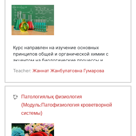
остеопороздың алдын-алу ДДҰ-ң басты міндеті
болып отыр.
Курс направлен на изучение основных
принципов общей и органической химии с
акцентом на биологические процессы и
молекулярные основы жизни. Студенты
Teacher:
Жаннат Жанбулатовна Гумарова
познакомятся с фундаментальными понятиями
химии, структурой и свойствами органических
соединений, а также с ролью биоорганических
молекул в живых организмах.
Патологиялық физиология
(Модуль:Патофизиология кроветворной
системы)