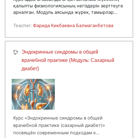
қалыпты физиологиясының негіздерін зерттеуге
арналған. Модуль аясында жүрек, тамырлар
жүйесі және қан сұйықтығының анатомиялық-
физиологиялық ерекшеліктері қарастырылады.
Teacher:
Фарида Кикбаевна Балмаганбетова
Жүректің жұмысы, қан ағымының реттелуі, қан
қысымының физиологиялық көрсеткіштері мен
қан мен тіндер арасындағы зат алмасу
үдерістеріне ерекше назар аударылады.
Эндокринные синдромы в общей
врачебной практике (Модуль: Сахарный
диабет)
Курс «Эндокринные синдромы в общей
врачебной практике (сахарный диабет)»
посвящён современным подходам к