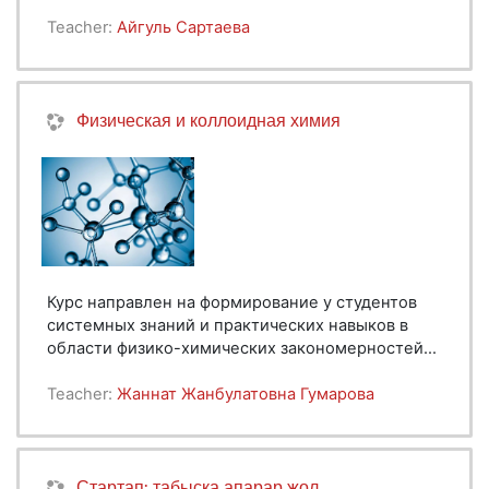
диагностике, лечению и профилактике
Teacher:
Айгуль Сартаева
сахарного диабета 1 и 2 типов. В нём
рассматриваются патогенез, классификация,
лабораторные и клинические критерии,
принципы инсулинотерапии и
Физическая и коллоидная химия
медикаментозного лечения, а также
профилактика и обучение пациентов
в условиях
ПМСП
Курс направлен на формирование у студентов
системных знаний и практических навыков в
области физико-химических закономерностей
химических процессов и систем. Особое
внимание уделяется изучению структурных и
Teacher:
Жаннат Жанбулатовна Гумарова
функциональных характеристик коллоидных
систем, имеющих ключевое значение в
биологических и фармацевтических
технологиях.
Стартап: табысқа апарар жол