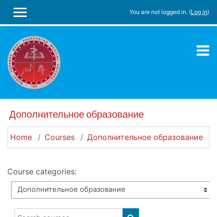
Skip to main content
You are not logged in. (
Log in
)
SIDE PANEL
Дополнительное образование
Home
Courses
Дополнительное образование
Course categories:
Search courses