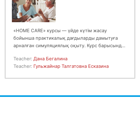
дейінгі жүйелі түсінік береді.
«HOME CARE» курсы — үйде күтім жасау
бойынша практикалық дағдыларды дамытуға
арналған симуляциялық оқыту. Курс барысында
қатысушылар заманауи күтім әдістерін,
Teacher:
Дана Бегалина
қауіпсіздік ережелерін және науқастар мен
Teacher:
Гульжайнар Талгатовна Есказина
олардың отбасыларымен қарым-қатынасты
меңгереді.